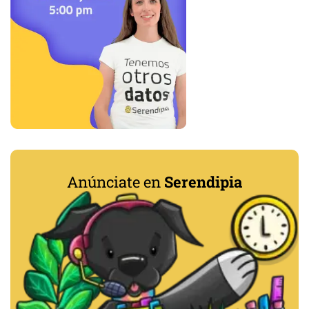
Anúnciate en
Serendipia