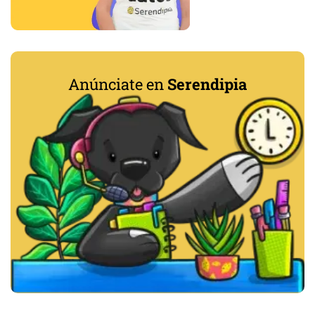
Anúnciate en
Serendipia