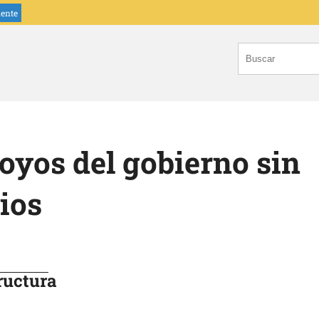
iente
oyos del gobierno sin
ios
ructura