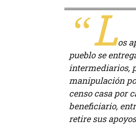
“L
os a
pueblo se entreg
intermediarios, 
manipulación pol
censo casa por ca
beneficiario, ent
retire sus apoyos