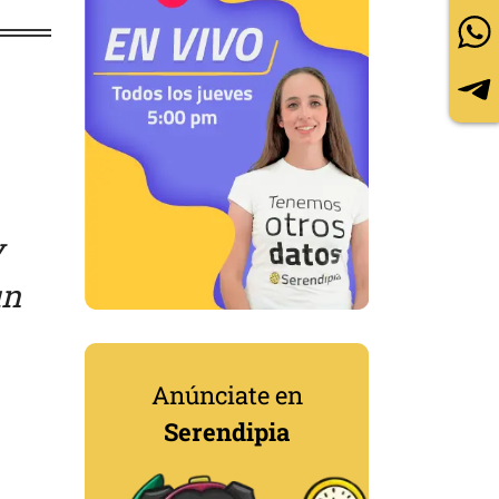
y
un
Anúnciate en
Serendipia