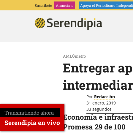
Suscríbete
Anúnciate
Apoya
el Periodismo Independ
AMLÓmetro
Entregar ap
intermediar
Por
Redacción
31 enero, 2019
33 segundos
Transmitiendo ahora
Economía e infraest
Serendipia en vivo
Promesa 29 de 100