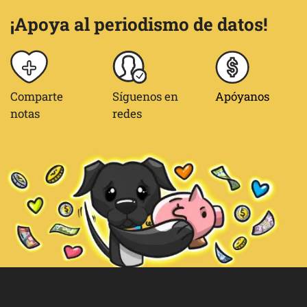
¡Apoya al periodismo de datos!
Comparte
Síguenos en
Apóyanos
notas
redes