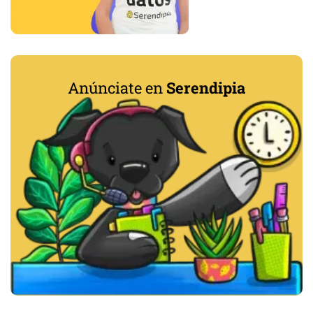
Anúnciate en
Serendipia