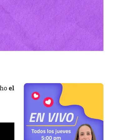
cho
el