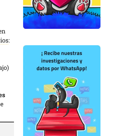
en
cios
:
ajo)
es
se