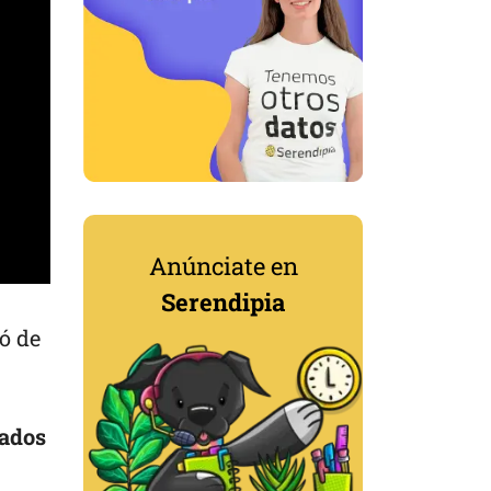
Anúnciate en
Serendipia
ó de
tados