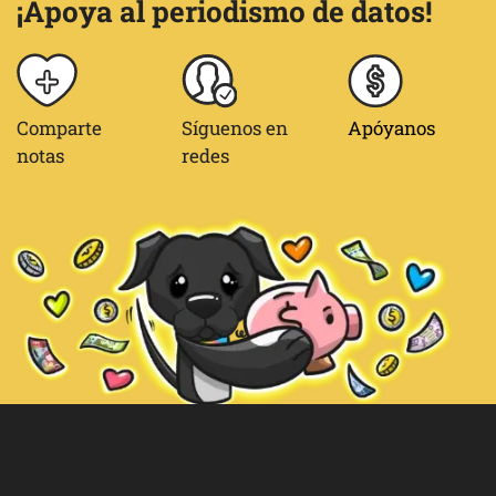
¡Apoya al periodismo de datos!
Comparte
Síguenos en
Apóyanos
notas
redes