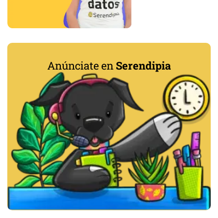
Anúnciate en
Serendipia