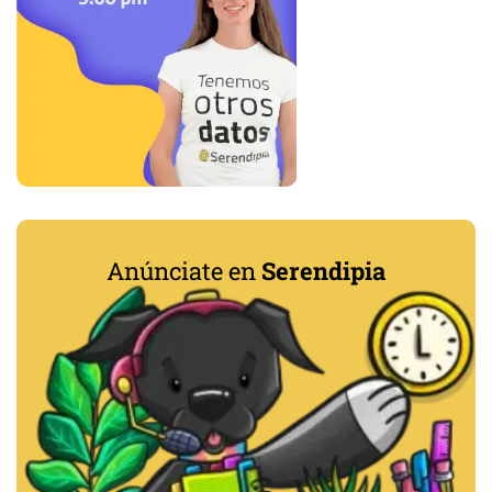
Anúnciate en
Serendipia