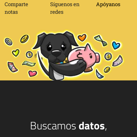
Comparte
Síguenos en
Apóyanos
notas
redes
Buscamos
datos
,