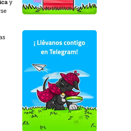
ica
y
rse
as