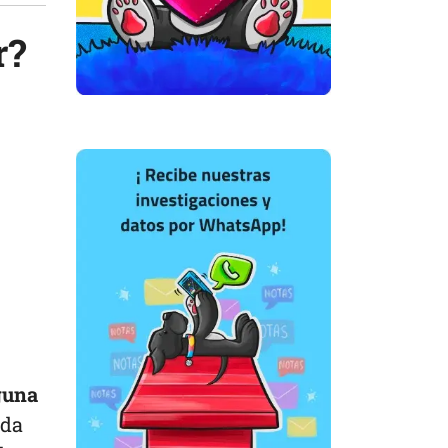
r?
guna
ada