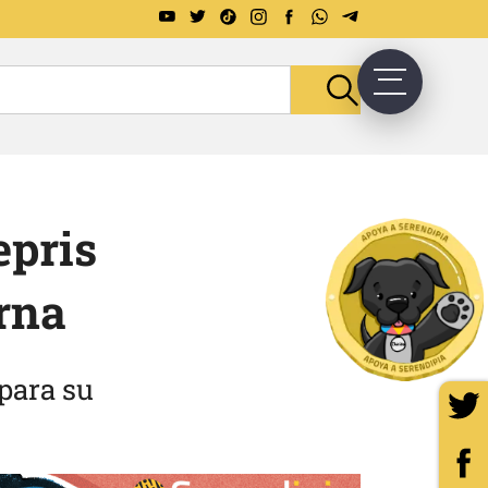
epris
rna
para su