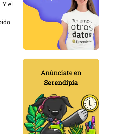
 Y el
bido
Anúnciate en
Serendipia