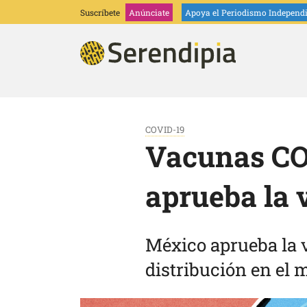
Suscríbete
Anúnciate
Apoya
el Periodismo Independ
COVID-19
Vacunas CO
aprueba la 
México aprueba la 
distribución en el