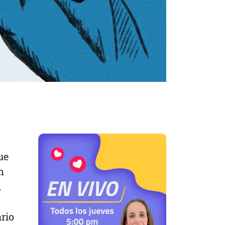
ue
n
.
ario