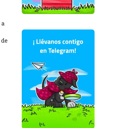
 a
 de