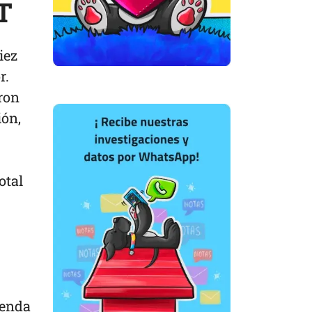
AT
iez
r.
aron
ión,
otal
ienda