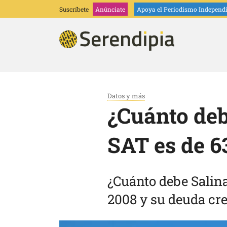
Suscríbete
Anúnciate
Apoya
el Periodismo Independ
Datos y más
¿Cuánto deb
SAT es de 6
¿Cuánto debe Salina
2008 y su deuda cr