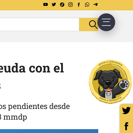
euda con el
s
ios pendientes desde
 63 mmdp