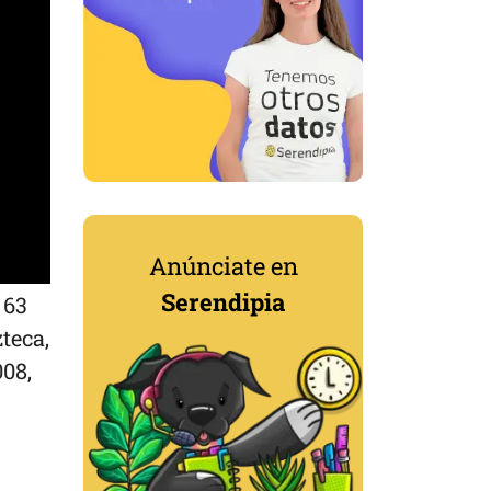
Anúnciate en
Serendipia
 63
teca,
008,