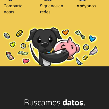
Comparte
Síguenos en
Apóyanos
notas
redes
Buscamos
datos
,