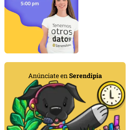
Anúnciate en
Serendipia