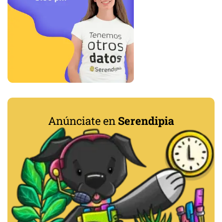
Anúnciate en
Serendipia