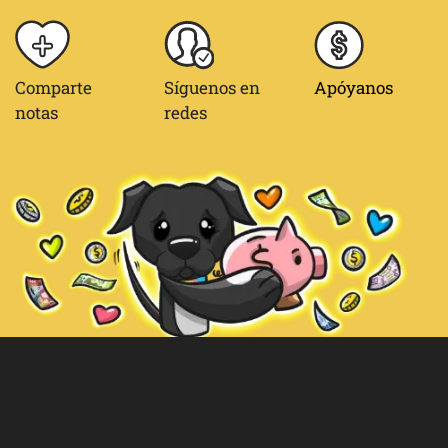
Comparte
Síguenos en
Apóyanos
notas
redes