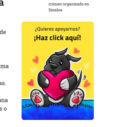
a
crimen organizado en
Sinaloa
 de
rama
as.
una
s o