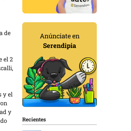
a de
Anúnciate en
Serendipia
 el 2
alli,
 y el
ron
ad y
Recientes
ado