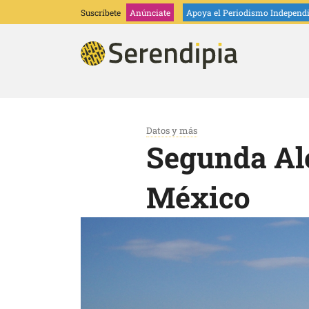
Suscríbete
Anúnciate
Apoya
el Periodismo Independ
Datos y más
Segunda Ale
México