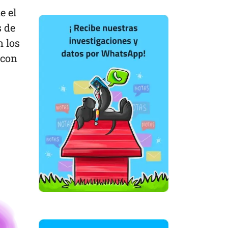
e el
s de
n los
 con