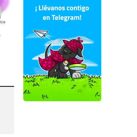
uma
a