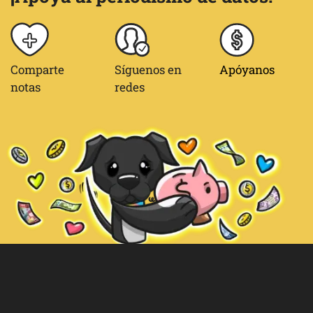
Comparte
Síguenos en
Apóyanos
notas
redes