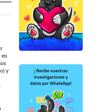
er
r en
ios
o) y
a
n