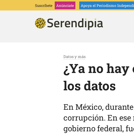
Suscríbete
Anúnciate
Apoya
el Periodismo Independ
Datos y más
¿Ya no hay 
los datos
En México, durante 
corrupción. En ese 
gobierno federal, f