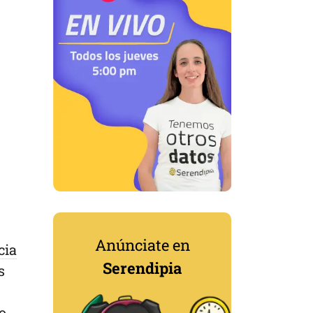
Anúnciate en
cia
Serendipia
s
o.