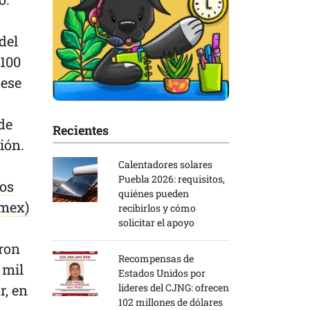
del
 100
 ese
de
Recientes
ción.
Calentadores solares
Puebla 2026: requisitos,
cos
quiénes pueden
lmex)
recibirlos y cómo
solicitar el apoyo
aron
Recompensas de
 mil
Estados Unidos por
r, en
líderes del CJNG: ofrecen
102 millones de dólares