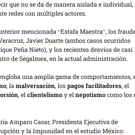
cir que no se da de manera aislada e individual,
te redes con múltiples actores.
 anterior mencionada
“Estafa Maestra”
, los fraud
Veracruz, Javier Duarte
(ambos casos ocurridos
ique Peña Nieto), y los recientes
desvíos de casi 
ntro de Segalmex
, en la actual administración.
 engloba una amplia gama de comportamientos, 
no
, la
malversación
, los
pagos facilitadores
, el
orsión
, el
clientelismo
y el
nepotismo
como los
ría Amparo Casar, Presidenta Ejecutiva de
upción y la Impunidad en el estudio
México: