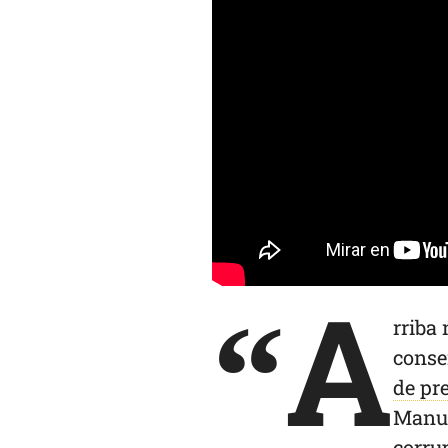
“A
rriba 
conse
de pr
Manue
corru