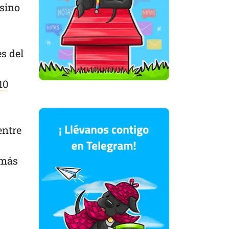
 sino
es del
10
entre
 más