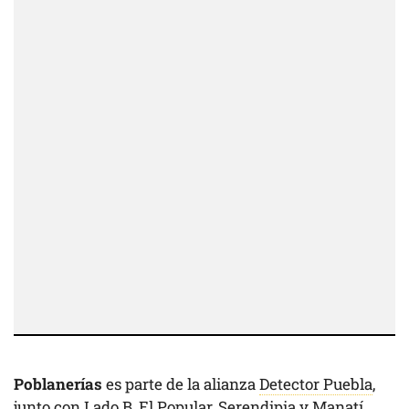
Poblanerías
es parte de la alianza
Detector Puebla
,
junto con Lado B, El Popular, Serendipia y Manatí