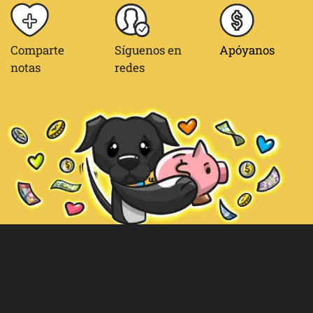
Comparte
Síguenos en
Apóyanos
notas
redes