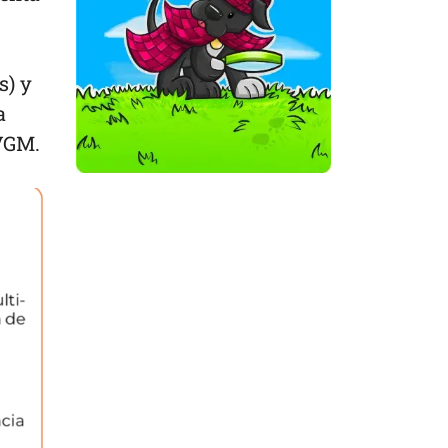
s) y
a
AVGM.