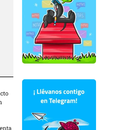
cto
n
uenta