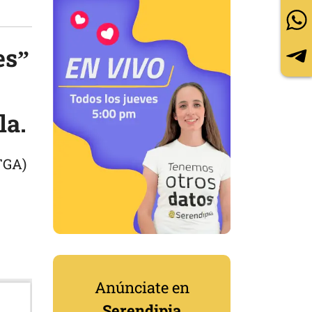
es”
la.
TGA)
Anúnciate en
Serendipia