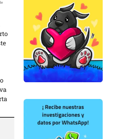
de
,
rto
ste
no
iva
rta