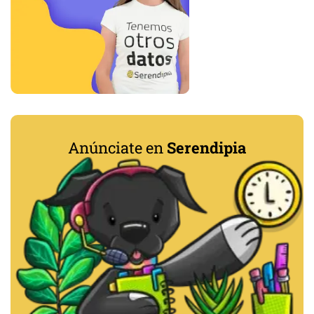
Anúnciate en
Serendipia