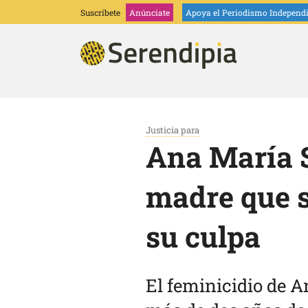
Suscríbete
Anúnciate
Apoya
el Periodismo Independ
Justicia para
Ana María S
madre que s
su culpa
El feminicidio de A