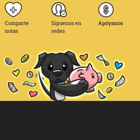
Comparte
Síguenos en
Apóyanos
notas
redes