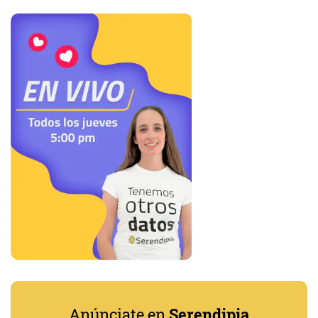
Anúnciate en
Serendipia