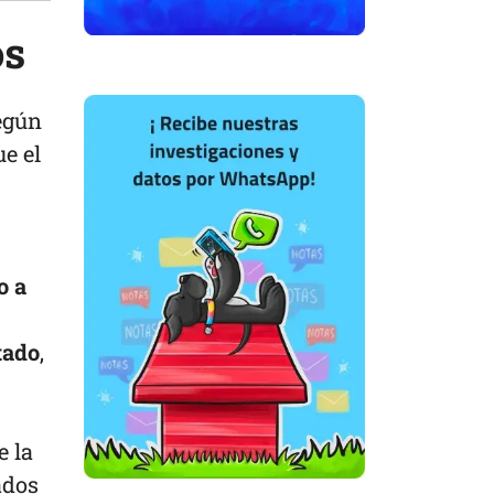
os
egún
ue el
o a
tado
,
e la
ados