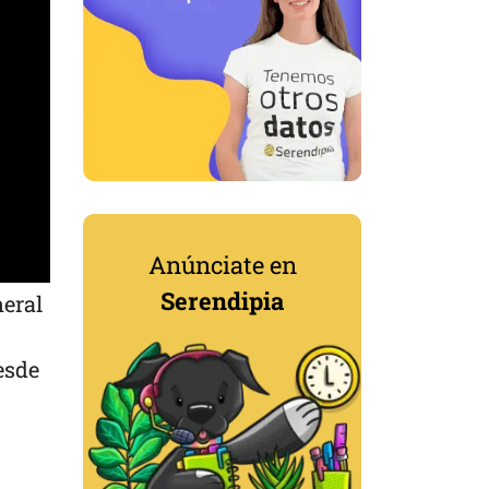
Anúnciate en
Serendipia
neral
esde