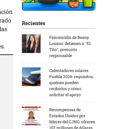
ación
erado
Recientes
las
Feminicidio de Beany
Lozano: detienen a “El
es.
Tito”, presunto
responsable
Calentadores solares
Puebla 2026: requisitos,
quiénes pueden
recibirlos y cómo
solicitar el apoyo
Recompensas de
Estados Unidos por
líderes del CJNG: ofrecen
102 millones de dólares