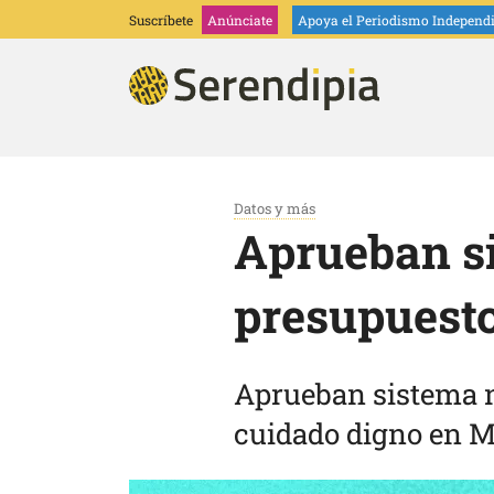
Suscríbete
Anúnciate
Apoya
el Periodismo Independ
Datos y más
Aprueban s
presupuest
Aprueban sistema na
cuidado digno en Mé