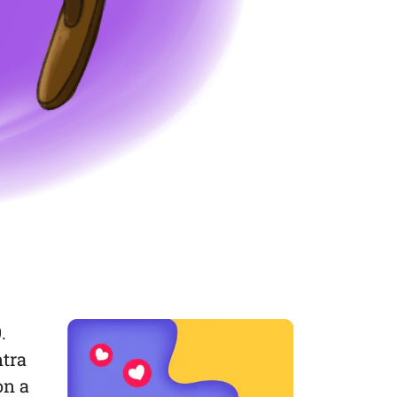
.
ntra
on a