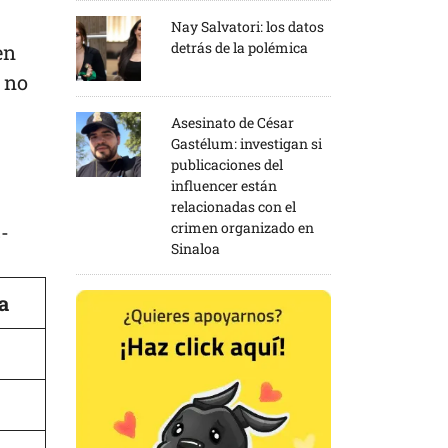
Nay Salvatori: los datos
detrás de la polémica
en
o no
Asesinato de César
Gastélum: investigan si
publicaciones del
influencer están
relacionadas con el
crimen organizado en
-
Sinaloa
a