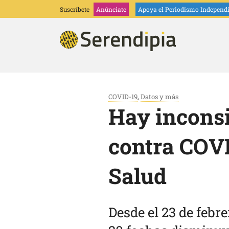
Suscríbete
Anúnciate
Apoya
el Periodismo Independ
COVID-19
,
Datos y más
Hay inconsi
contra COVI
Salud
Desde el 23 de febr