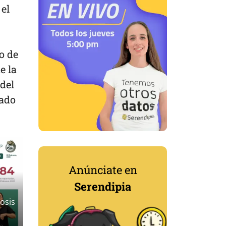
 el
o de
e la
del
sado
Anúnciate en
Serendipia
dosis
Sa