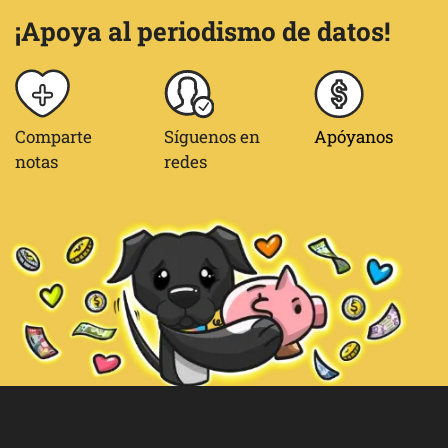
¡Apoya al periodismo de datos!
Comparte
Síguenos en
Apóyanos
notas
redes