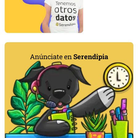
Anúnciate en
Serendipia