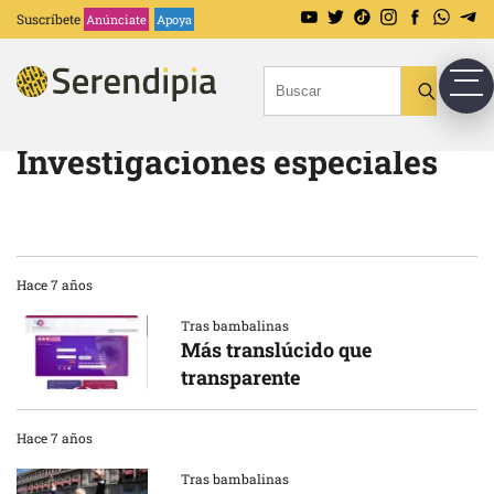
Suscríbete
Anúnciate
Apoya
Investigaciones especiales
Hace 7 años
Tras bambalinas
Más translúcido que
transparente
Hace 7 años
Tras bambalinas