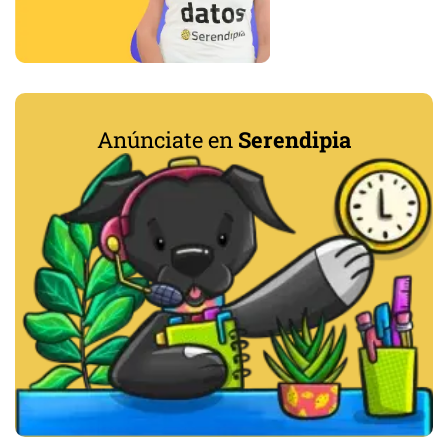
Anúnciate en
Serendipia