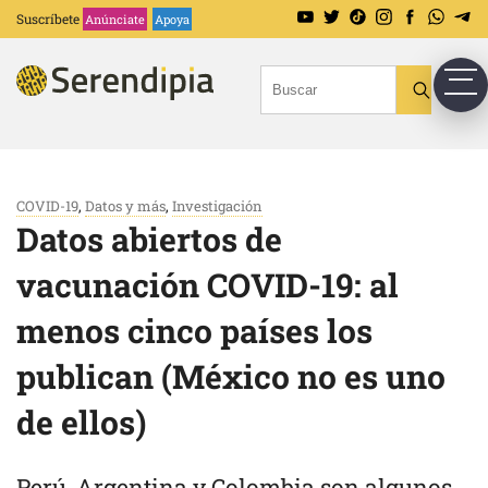
Suscríbete
Anúnciate
Apoya
COVID-19
,
Datos y más
,
Investigación
Datos abiertos de
vacunación COVID-19: al
menos cinco países los
publican (México no es uno
de ellos)
Perú, Argentina y Colombia son algunos