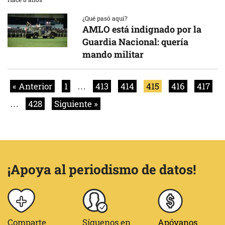
¿Qué pasó aquí?
AMLO está indignado por la
Guardia Nacional: quería
mando militar
« Anterior
1
…
413
414
415
416
417
…
428
Siguiente »
¡Apoya al periodismo de datos!
Comparte
Síguenos en
Apóyanos
notas
redes