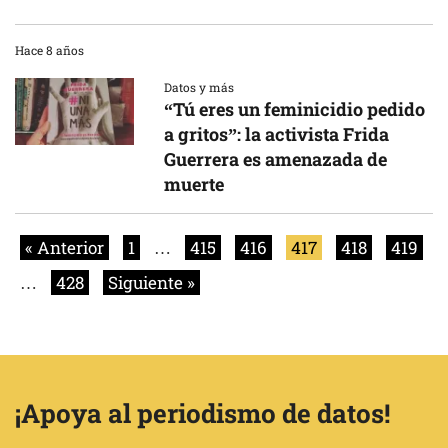
Hace 8 años
Datos y más
“Tú eres un feminicidio pedido
a gritos”: la activista Frida
Guerrera es amenazada de
muerte
« Anterior
1
…
415
416
417
418
419
…
428
Siguiente »
¡Apoya al periodismo de datos!