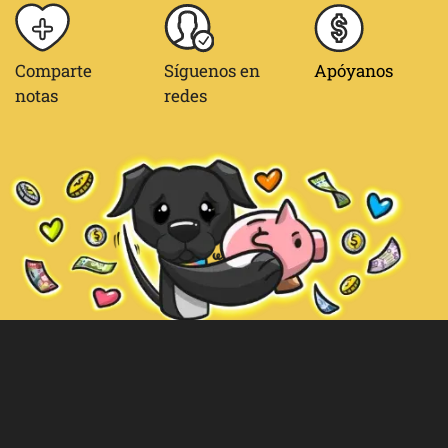
Comparte
Síguenos en
Apóyanos
notas
redes