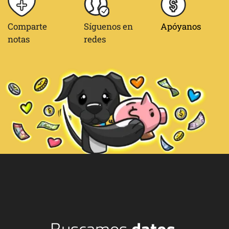
Comparte
Síguenos en
Apóyanos
notas
redes